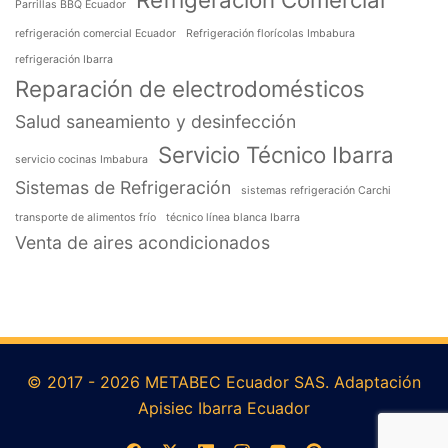
Parrillas BBQ Ecuador
refrigeración comercial Ecuador
Refrigeración florícolas Imbabura
refrigeración Ibarra
Reparación de electrodomésticos
Salud saneamiento y desinfección
Servicio Técnico Ibarra
servicio cocinas Imbabura
Sistemas de Refrigeración
sistemas refrigeración Carchi
transporte de alimentos frío
técnico línea blanca Ibarra
Venta de aires acondicionados
© 2017 - 2026 METABEC Ecuador SAS. Adaptación
Apisiec Ibarra Ecuador