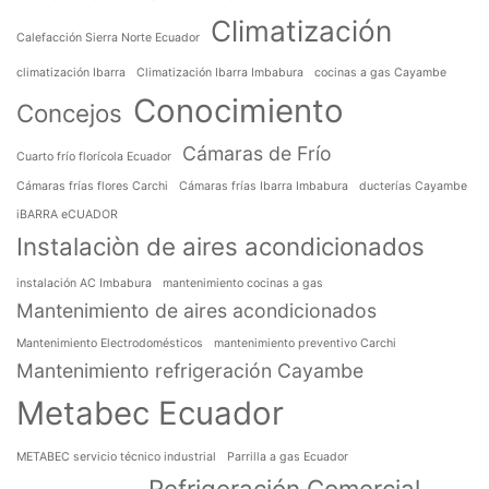
Climatización
Calefacción Sierra Norte Ecuador
climatización Ibarra
Climatización Ibarra Imbabura
cocinas a gas Cayambe
Conocimiento
Concejos
Cámaras de Frío
Cuarto frío florícola Ecuador
Cámaras frías flores Carchi
Cámaras frías Ibarra Imbabura
ducterías Cayambe
iBARRA eCUADOR
Instalaciòn de aires acondicionados
instalación AC Imbabura
mantenimiento cocinas a gas
Mantenimiento de aires acondicionados
Mantenimiento Electrodomésticos
mantenimiento preventivo Carchi
Mantenimiento refrigeración Cayambe
Metabec Ecuador
METABEC servicio técnico industrial
Parrilla a gas Ecuador
Refrigeración Comercial