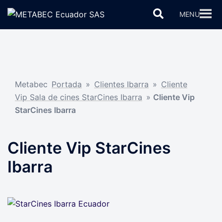
Saltar
Buscar
MENU
al
contenido
Metabec
Portada
»
Clientes Ibarra
»
Cliente
Vip Sala de cines StarCines Ibarra
»
Cliente Vip
StarCines Ibarra
Cliente Vip StarCines
Ibarra