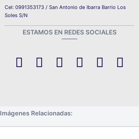
Cel: 0991353173
/
San Antonio de Ibarra Barrio Los
Soles S/N
ESTAMOS EN REDES SOCIALES
Facebook
Twitter
Linkedin
Instagram
Toutube
Pinter
Imágenes Relacionadas: