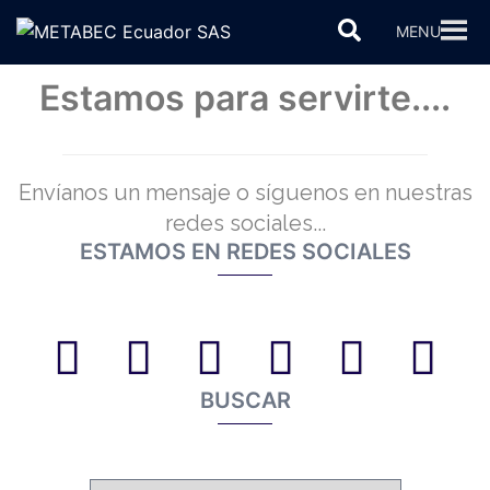
Saltar
Buscar
MENU
al
contenido
Estamos para servirte....
Envíanos un mensaje o síguenos en nuestras
redes sociales...
ESTAMOS EN REDES SOCIALES
Facebook
Twitter
Linkedin
Instagram
Toutube
Pinter
BUSCAR