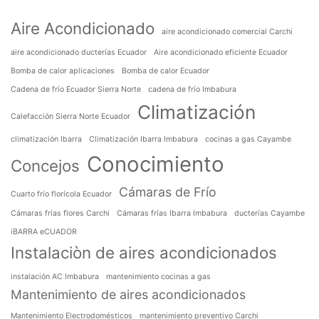
Aire Acondicionado
aire acondicionado comercial Carchi
aire acondicionado ducterías Ecuador
Aire acondicionado eficiente Ecuador
Bomba de calor aplicaciones
Bomba de calor Ecuador
Cadena de frío Ecuador Sierra Norte
cadena de frío Imbabura
Climatización
Calefacción Sierra Norte Ecuador
climatización Ibarra
Climatización Ibarra Imbabura
cocinas a gas Cayambe
Conocimiento
Concejos
Cámaras de Frío
Cuarto frío florícola Ecuador
Cámaras frías flores Carchi
Cámaras frías Ibarra Imbabura
ducterías Cayambe
iBARRA eCUADOR
Instalaciòn de aires acondicionados
instalación AC Imbabura
mantenimiento cocinas a gas
Mantenimiento de aires acondicionados
Mantenimiento Electrodomésticos
mantenimiento preventivo Carchi