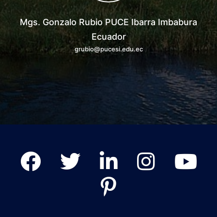
Mgs. Gonzalo Rubio PUCE Ibarra Imbabura
Ecuador
grubio@pucesi.edu.ec
Facebook
Twitter
Linkedin
Instagram
Tout
Pinterest