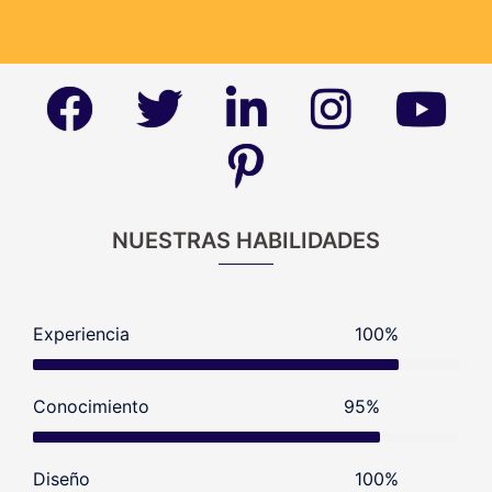
Facebook
Twitter
Linkedin
Instagram
Tout
Pinterest
NUESTRAS HABILIDADES
Experiencia
100%
Conocimiento
95%
Diseño
100%