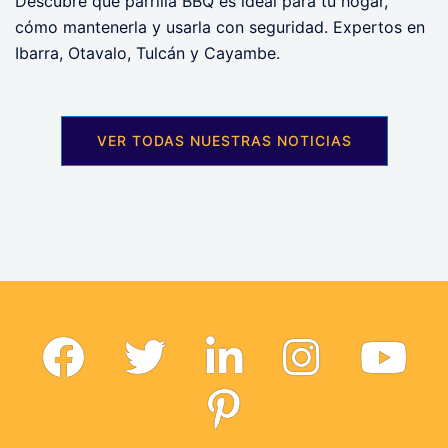
Descubre qué parrilla BBQ es ideal para tu hogar,
cómo mantenerla y usarla con seguridad. Expertos en
Ibarra, Otavalo, Tulcán y Cayambe.
VER TODAS NUESTRAS NOTICIAS
Facebook
Twitter
Linkedin
Instagram
Tout
Pinterest