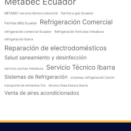
Metabec Ecuador
METABEC servicio técnico industrial
Parrilla a gas Ecuador
Refrigeración Comercial
Parrillas BBQ Ecuador
refrigeración comercial Ecuador
Refrigeración florícolas Imbabura
refrigeración Ibarra
Reparación de electrodomésticos
Salud saneamiento y desinfección
Servicio Técnico Ibarra
servicio cocinas Imbabura
Sistemas de Refrigeración
sistemas refrigeración Carchi
transporte de alimentos frío
técnico línea blanca Ibarra
Venta de aires acondicionados