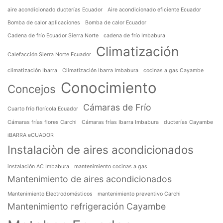
aire acondicionado ducterías Ecuador
Aire acondicionado eficiente Ecuador
Bomba de calor aplicaciones
Bomba de calor Ecuador
Cadena de frío Ecuador Sierra Norte
cadena de frío Imbabura
Climatización
Calefacción Sierra Norte Ecuador
climatización Ibarra
Climatización Ibarra Imbabura
cocinas a gas Cayambe
Conocimiento
Concejos
Cámaras de Frío
Cuarto frío florícola Ecuador
Cámaras frías flores Carchi
Cámaras frías Ibarra Imbabura
ducterías Cayambe
iBARRA eCUADOR
Instalaciòn de aires acondicionados
instalación AC Imbabura
mantenimiento cocinas a gas
Mantenimiento de aires acondicionados
Mantenimiento Electrodomésticos
mantenimiento preventivo Carchi
Mantenimiento refrigeración Cayambe