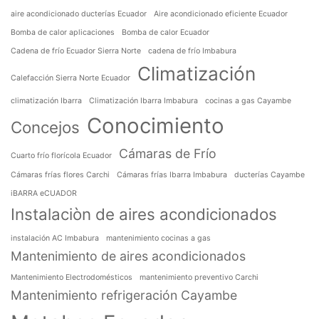
aire acondicionado ducterías Ecuador
Aire acondicionado eficiente Ecuador
Bomba de calor aplicaciones
Bomba de calor Ecuador
Cadena de frío Ecuador Sierra Norte
cadena de frío Imbabura
Climatización
Calefacción Sierra Norte Ecuador
climatización Ibarra
Climatización Ibarra Imbabura
cocinas a gas Cayambe
Conocimiento
Concejos
Cámaras de Frío
Cuarto frío florícola Ecuador
Cámaras frías flores Carchi
Cámaras frías Ibarra Imbabura
ducterías Cayambe
iBARRA eCUADOR
Instalaciòn de aires acondicionados
instalación AC Imbabura
mantenimiento cocinas a gas
Mantenimiento de aires acondicionados
Mantenimiento Electrodomésticos
mantenimiento preventivo Carchi
Mantenimiento refrigeración Cayambe