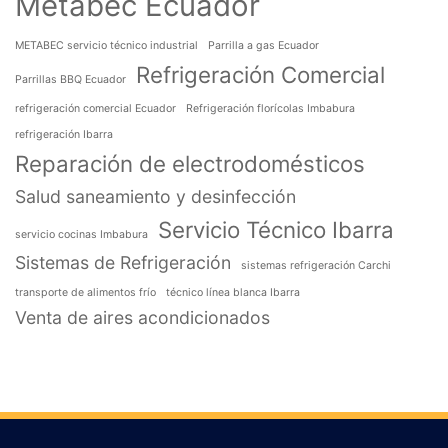
Metabec Ecuador
METABEC servicio técnico industrial
Parrilla a gas Ecuador
Refrigeración Comercial
Parrillas BBQ Ecuador
refrigeración comercial Ecuador
Refrigeración florícolas Imbabura
refrigeración Ibarra
Reparación de electrodomésticos
Salud saneamiento y desinfección
Servicio Técnico Ibarra
servicio cocinas Imbabura
Sistemas de Refrigeración
sistemas refrigeración Carchi
transporte de alimentos frío
técnico línea blanca Ibarra
Venta de aires acondicionados