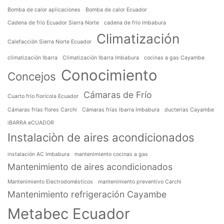
Bomba de calor aplicaciones
Bomba de calor Ecuador
Cadena de frío Ecuador Sierra Norte
cadena de frío Imbabura
Climatización
Calefacción Sierra Norte Ecuador
climatización Ibarra
Climatización Ibarra Imbabura
cocinas a gas Cayambe
Conocimiento
Concejos
Cámaras de Frío
Cuarto frío florícola Ecuador
Cámaras frías flores Carchi
Cámaras frías Ibarra Imbabura
ducterías Cayambe
iBARRA eCUADOR
Instalaciòn de aires acondicionados
instalación AC Imbabura
mantenimiento cocinas a gas
Mantenimiento de aires acondicionados
Mantenimiento Electrodomésticos
mantenimiento preventivo Carchi
Mantenimiento refrigeración Cayambe
Metabec Ecuador