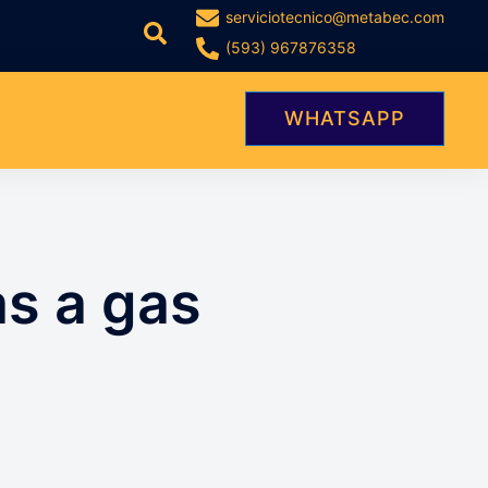
serviciotecnico@metabec.com
Buscar
(593) 967876358
WHATSAPP
s a gas