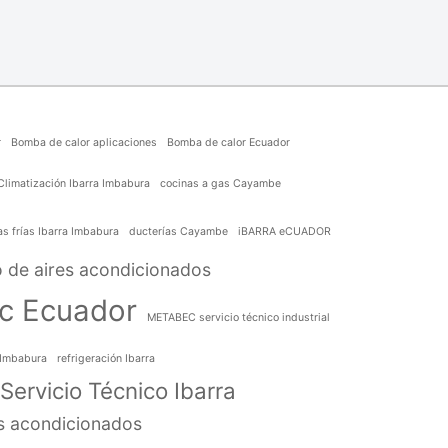
r
Bomba de calor aplicaciones
Bomba de calor Ecuador
Climatización Ibarra Imbabura
cocinas a gas Cayambe
s frías Ibarra Imbabura
ducterías Cayambe
iBARRA eCUADOR
 de aires acondicionados
c Ecuador
METABEC servicio técnico industrial
s Imbabura
refrigeración Ibarra
Servicio Técnico Ibarra
es acondicionados