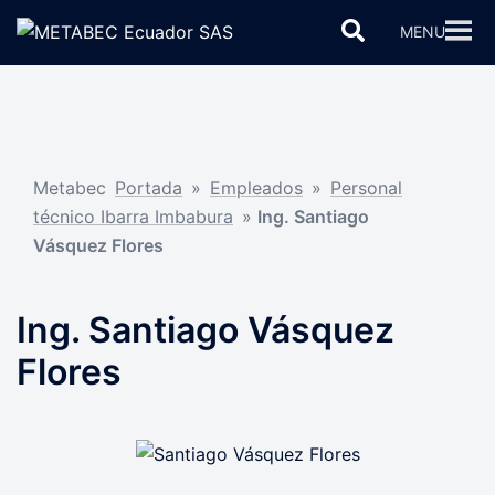
Saltar
Buscar
MENU
al
contenido
Metabec
Portada
»
Empleados
»
Personal
técnico Ibarra Imbabura
»
Ing. Santiago
Vásquez Flores
Ing. Santiago Vásquez
Flores