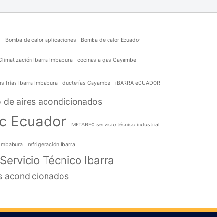
r
Bomba de calor aplicaciones
Bomba de calor Ecuador
Climatización Ibarra Imbabura
cocinas a gas Cayambe
s frías Ibarra Imbabura
ducterías Cayambe
iBARRA eCUADOR
 de aires acondicionados
c Ecuador
METABEC servicio técnico industrial
s Imbabura
refrigeración Ibarra
Servicio Técnico Ibarra
es acondicionados