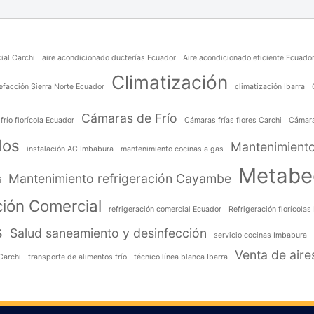
ial Carchi
aire acondicionado ducterías Ecuador
Aire acondicionado eficiente Ecuado
Climatización
efacción Sierra Norte Ecuador
climatización Ibarra
Cámaras de Frío
frío florícola Ecuador
Cámaras frías flores Carchi
Cámara
dos
Mantenimiento
instalación AC Imbabura
mantenimiento cocinas a gas
Metabe
Mantenimiento refrigeración Cayambe
i
ción Comercial
refrigeración comercial Ecuador
Refrigeración florícola
s
Salud saneamiento y desinfección
servicio cocinas Imbabura
Venta de air
Carchi
transporte de alimentos frío
técnico línea blanca Ibarra