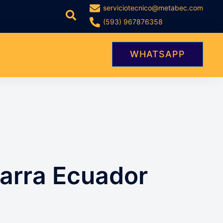
serviciotecnico@metabec.com
Buscar
(593) 967876358
WHATSAPP
arra Ecuador