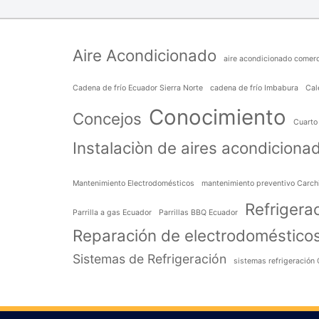
Aire Acondicionado
aire acondicionado comerc
Cadena de frío Ecuador Sierra Norte
cadena de frío Imbabura
Cal
Conocimiento
Concejos
Cuarto 
Instalaciòn de aires acondiciona
Mantenimiento Electrodomésticos
mantenimiento preventivo Carch
Refrigera
Parrilla a gas Ecuador
Parrillas BBQ Ecuador
Reparación de electrodoméstico
Sistemas de Refrigeración
sistemas refrigeración 