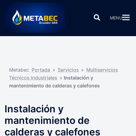
Saltar
al
Buscar
MENU
contenido
Metabec
Portada
»
Servicios
»
Multiservicios
Técnicos Industriales
»
Instalación y
mantenimiento de calderas y calefones
Instalación y
mantenimiento de
calderas y calefones