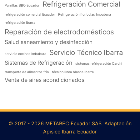
Refrigeración Comercial
Parrillas BBQ Ecuador
refrigeración comercial Ecuador
Refrigeración florícolas Imbabura
refrigeración Ibarra
Reparación de electrodomésticos
Salud saneamiento y desinfección
Servicio Técnico Ibarra
servicio cocinas Imbabura
Sistemas de Refrigeración
sistemas refrigeración Carchi
transporte de alimentos frío
técnico línea blanca Ibarra
Venta de aires acondicionados
© 2017 - 2026 METABEC Ecuador SAS. Adaptación
Apisiec Ibarra Ecuador