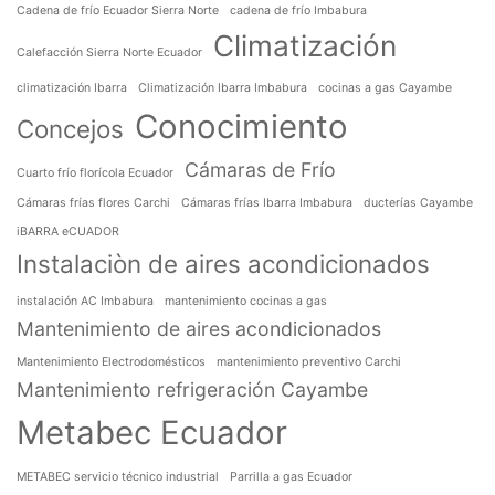
Cadena de frío Ecuador Sierra Norte
cadena de frío Imbabura
Climatización
Calefacción Sierra Norte Ecuador
climatización Ibarra
Climatización Ibarra Imbabura
cocinas a gas Cayambe
Conocimiento
Concejos
Cámaras de Frío
Cuarto frío florícola Ecuador
Cámaras frías flores Carchi
Cámaras frías Ibarra Imbabura
ducterías Cayambe
iBARRA eCUADOR
Instalaciòn de aires acondicionados
instalación AC Imbabura
mantenimiento cocinas a gas
Mantenimiento de aires acondicionados
Mantenimiento Electrodomésticos
mantenimiento preventivo Carchi
Mantenimiento refrigeración Cayambe
Metabec Ecuador
METABEC servicio técnico industrial
Parrilla a gas Ecuador