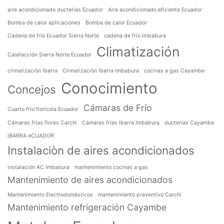
aire acondicionado ducterías Ecuador
Aire acondicionado eficiente Ecuador
Bomba de calor aplicaciones
Bomba de calor Ecuador
Cadena de frío Ecuador Sierra Norte
cadena de frío Imbabura
Climatización
Calefacción Sierra Norte Ecuador
climatización Ibarra
Climatización Ibarra Imbabura
cocinas a gas Cayambe
Conocimiento
Concejos
Cámaras de Frío
Cuarto frío florícola Ecuador
Cámaras frías flores Carchi
Cámaras frías Ibarra Imbabura
ducterías Cayambe
iBARRA eCUADOR
Instalaciòn de aires acondicionados
instalación AC Imbabura
mantenimiento cocinas a gas
Mantenimiento de aires acondicionados
Mantenimiento Electrodomésticos
mantenimiento preventivo Carchi
Mantenimiento refrigeración Cayambe