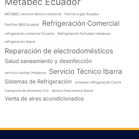
Metabec Ecuador
METABEC servicio técnico industrial
Parrilla a gas Ecuador
Refrigeración Comercial
Parrillas BBQ Ecuador
refrigeración comercial Ecuador
Refrigeración florícolas Imbabura
refrigeración Ibarra
Reparación de electrodomésticos
Salud saneamiento y desinfección
Servicio Técnico Ibarra
servicio cocinas Imbabura
Sistemas de Refrigeración
sistemas refrigeración Carchi
transporte de alimentos frío
técnico línea blanca Ibarra
Venta de aires acondicionados