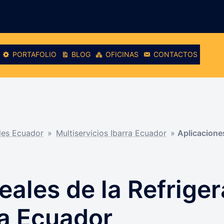
PORTAFOLIO
BLOG
OFICINAS
CONTACTOS
ales Ecuador
»
Multiservicios Ibarra Ecuador
»
Aplicaciones
eales de la Refrige
ra Ecuador