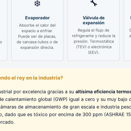
❄️
🔧
Evaporador
Válvula de
expansión
Absorbe el calor del
Regula el flujo de
espacio a enfriar.
refrigerante y reduce la
Puede ser de placas,
presión. Termostática
co
de carcasa-tubos o de
(TEV) o electrónica
expansión directa.
(EEV).
ndo el rey en la industria?
ustrial por excelencia gracias a su
altísima eficiencia term
de calentamiento global (GWP) igual a cero y su muy bajo c
cámaras de almacenamiento de gran escala e industria pesqu
jo, dado que es tóxico por encima de 300 ppm (ASHRAE 15, 
ercado.