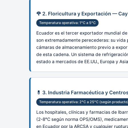
🌹 2. Floricultura y Exportación — C
Temperatura operativa: 1°C a 5°C
Ecuador es el tercer exportador mundial de
son extremadamente perecederas: su vida po
cámaras de almacenamiento previo a exporta
de esta cadena. Un sistema de refrigeración
estado a mercados de EE.UU., Europa y Asia
💊 3. Industria Farmacéutica y Centro
Temperatura operativa: 2°C a 25°C (según producto
Los hospitales, clínicas y farmacias de Ib
(2-8°C según norma OPS/OMS), medicamentos
en Ecuador por la ARCSA y cualquier ruptura