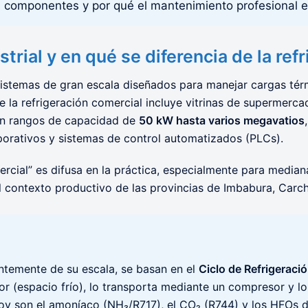
s componentes y por qué el mantenimiento profesional e
strial y en qué se diferencia de la re
istemas de gran escala diseñados para manejar cargas térm
e la refrigeración comercial incluye vitrinas de supermerca
a en rangos de capacidad de
50 kW hasta varios megavatios
porativos y sistemas de control automatizados (PLCs).
omercial” es difusa en la práctica, especialmente para medi
l contexto productivo de las provincias de Imbabura, Carc
entemente de su escala, se basan en el
Ciclo de Refrigerac
r (espacio frío), lo transporta mediante un compresor y lo 
 hoy son el amoníaco (NH₃/R717), el CO₂ (R744) y los HFOs d