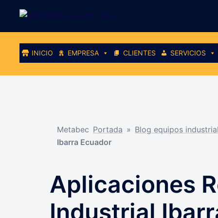
Saltar
al
contenido
INICIO
EMPRESA
CLIENTES
SERVICIOS
Metabec
Portada
»
Blog equipos industri
Ibarra Ecuador
Aplicaciones R
Industrial Ibar