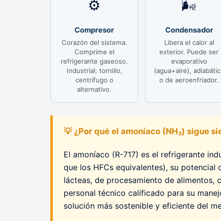
⚙️
🌬️
Compresor
Condensador
Corazón del sistema.
Libera el calor al
Comprime el
exterior. Puede ser
refrigerante gaseoso.
evaporativo
Industrial: tornillo,
(agua+aire), adiabáti
centrífugo o
o de aeroenfriador.
alternativo.
💡 ¿Por qué el amoníaco (NH₃) sigue sie
El amoníaco (R-717) es el refrigerante ind
que los HFCs equivalentes), su potencial 
lácteas, de procesamiento de alimentos, 
personal técnico calificado para su mane
solución más sostenible y eficiente del m