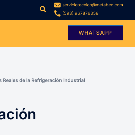
serviciotecnico@metabec.com
Buscar
(593) 967876358
WHATSAPP
 Reales de la Refrigeración Industrial
ración