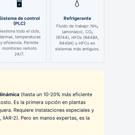
🖥️
💧
Sistema de control
Refrigerante
(PLC)
Fluido de trabajo: NH₃
Gestiona todo el ciclo,
(amoníaco), CO₂
alarmas, temperaturas
(R744), HFOs (R448A,
y eficiencia. Permite
R449A) u HFCs en
monitoreo remoto
sistemas más antiguos.
24/7.
odinámica
(hasta un 10-20% más eficiente
osto. Es la primera opción en plantas
era. Requiere instalaciones especiales y
IIAR-2). Pero en manos expertas, es la